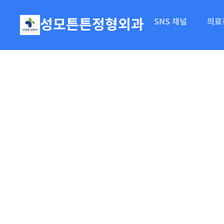
성모튼튼정형외과
SNS 채널
의료